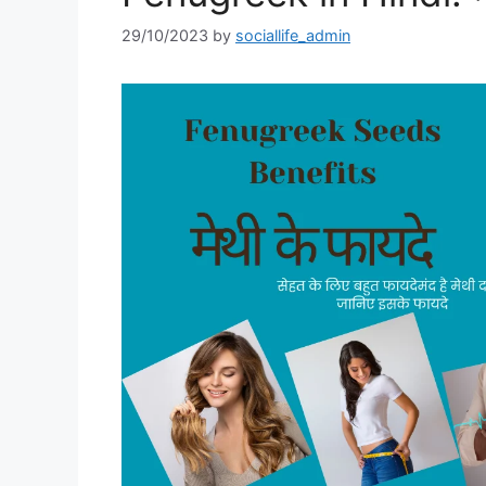
29/10/2023
by
sociallife_admin