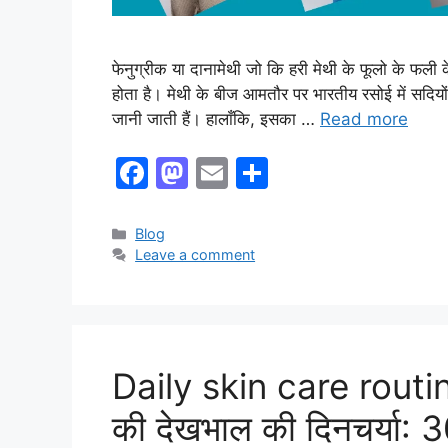
फेनुग्रीक या दानामेथी जो कि हरी मेथी के फूलो के फली के 
होता है। मेथी के बीज आमतौर पर भारतीय रसोई में सदियों
जानी जाती हैं। हालाँकि, इसका …
Read more
F
M
E
S
a
a
m
h
c
st
ai
ar
Categories
Blog
Leave a comment
e
o
l
e
b
d
o
o
o
n
Daily skin care routin
k
की देखभाल की दिनचर्या: