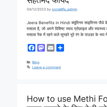
सेहतमंद फायदे
04/12/2023
by
sociallife_admin
Jeera Benefits in Hindi क्यूमिनम साइमिनम पौधे के सूखे 
मसाला है, जो अपने विशिष्ट स्वाद प्रोफ़ाइल और स्वास्थ्य 
मसाला रैक में रहने वाले सुनहरे भूरे रंग के पाउडर के रूप
F
M
E
S
a
a
m
h
c
st
ai
ar
Categories
Blog
Leave a comment
e
o
l
e
b
d
o
o
o
n
How to use Methi Fo
k