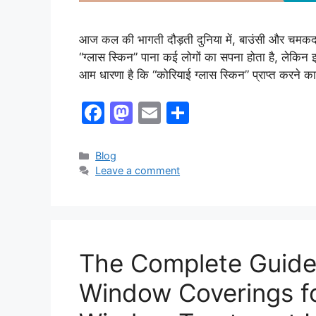
आज कल की भागती दौड़ती दुनिया में, बाउंसी और चमकदा
“ग्लास स्किन” पाना कई लोगों का सपना होता है, लेकिन
आम धारणा है कि “कोरियाई ग्लास स्किन” प्राप्त करन
F
M
E
S
a
a
m
h
c
st
ai
ar
Categories
Blog
Leave a comment
e
o
l
e
b
d
o
o
o
n
The Complete Guide
k
Window Coverings f