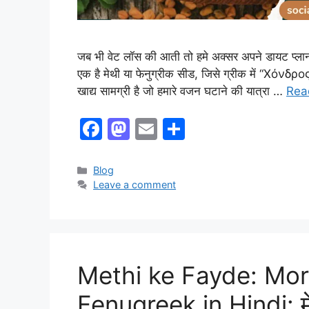
जब भी वेट लॉस की आती तो हमे अक्सर अपने डायट प्लान मे
एक है मेथी या फेनुग्रीक सीड, जिसे ग्रीक में “Χόνδρο
खाद्य सामग्री है जो हमारे वजन घटाने की यात्रा …
Rea
F
M
E
S
a
a
m
h
c
st
ai
ar
Categories
Blog
Leave a comment
e
o
l
e
b
d
o
o
o
n
Methi ke Fayde: Mor
k
Fenugreek in Hindi: मे