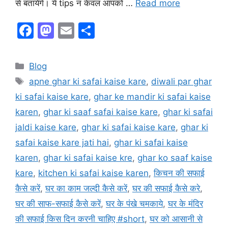
से बतायेगे। ये tips न केवल आपको …
Read more
F
M
E
S
a
a
m
h
c
st
ai
ar
Categories
Blog
e
o
l
e
Tags
apne ghar ki safai kaise kare
,
diwali par ghar
b
d
ki safai kaise kare
,
ghar ke mandir ki safai kaise
o
o
karen
,
ghar ki saaf safai kaise kare
,
ghar ki safai
o
n
jaldi kaise kare
,
ghar ki safai kaise kare
,
ghar ki
k
safai kaise kare jati hai
,
ghar ki safai kaise
karen
,
ghar ki safai kaise kre
,
ghar ko saaf kaise
kare
,
kitchen ki safai kaise karen
,
किचन की सफाई
कैसे करें
,
घर का काम जल्दी कैसे करें
,
घर की सफाई कैसे करे
,
घर की साफ-सफाई कैसे करें
,
घर के पंखे चमकाये
,
घर के मंदिर
की सफाई किस दिन करनी चाहिए #short
,
घर को आसानी से