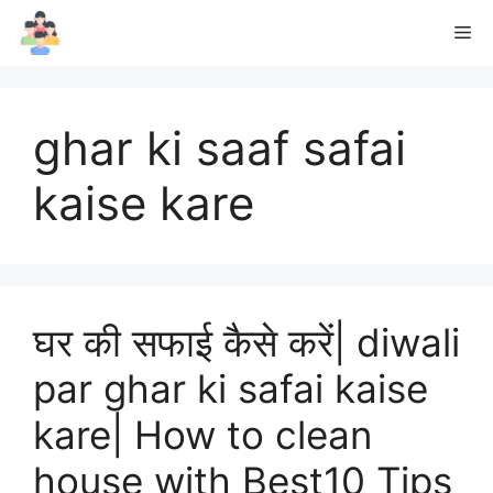
Skip
Me
to
content
ghar ki saaf safai
kaise kare
घर की सफाई कैसे करें| diwali
par ghar ki safai kaise
kare| How to clean
house with Best10 Tips