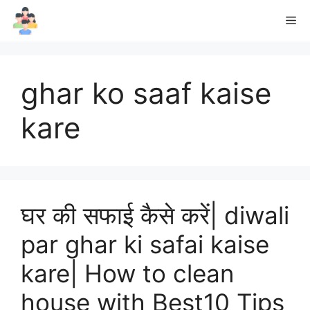
Skip
Me
to
content
ghar ko saaf kaise
kare
घर की सफाई कैसे करें| diwali
par ghar ki safai kaise
kare| How to clean
house with Best10 Tips