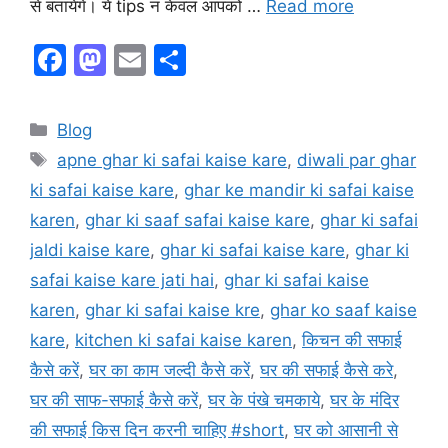
से बतायेगे। ये tips न केवल आपको …
Read more
F
M
E
S
a
a
m
h
c
st
ai
ar
Categories
Blog
e
o
l
e
Tags
apne ghar ki safai kaise kare
,
diwali par ghar
b
d
ki safai kaise kare
,
ghar ke mandir ki safai kaise
o
o
karen
,
ghar ki saaf safai kaise kare
,
ghar ki safai
o
n
jaldi kaise kare
,
ghar ki safai kaise kare
,
ghar ki
k
safai kaise kare jati hai
,
ghar ki safai kaise
karen
,
ghar ki safai kaise kre
,
ghar ko saaf kaise
kare
,
kitchen ki safai kaise karen
,
किचन की सफाई
कैसे करें
,
घर का काम जल्दी कैसे करें
,
घर की सफाई कैसे करे
,
घर की साफ-सफाई कैसे करें
,
घर के पंखे चमकाये
,
घर के मंदिर
की सफाई किस दिन करनी चाहिए #short
,
घर को आसानी से