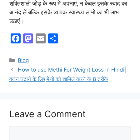
शक्तिशाली जोड़ के रूप में अपनाएं, न केवल इसके स्वाद का
आनंद लें बल्कि इसके व्यापक स्वास्थ्य लाभों का भी लाभ
उठाएं।
F
M
E
S
a
a
m
h
c
st
ai
ar
Categories
Blog
e
o
l
e
How to use Methi For Weight Loss in Hindi|
b
d
वजन घटाने के लिए मेथी को शामिल करने के 8 तरीके
o
o
o
n
k
Leave a Comment
Comment