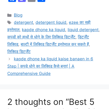
a
a
m
h
c
st
ai
ar
Categories
Blog
e
o
l
e
Tags
detergent
,
detergent liquid
,
ezee का सही
b
d
इस्तेमाल
,
kapde dhone ka liquid
,
liquid detergent
,
o
o
कपड़ों को हाथों से धोने के लिए लिक्विड डिटर्जेंट
,
डिटर्जेंट
o
n
लिक्विड
,
बाल्टी में लिक्विड डिटर्जेंट इस्तेमाल कर सकते हैं
,
k
लिक्विड डिटर्जेंट
kapde dhone ka liquid kaise banaen in 6
Step | कपड़े धोने का लिक्विड कैसे बनाएं | A
Comprehensive Guide
2 thoughts on “Best 5