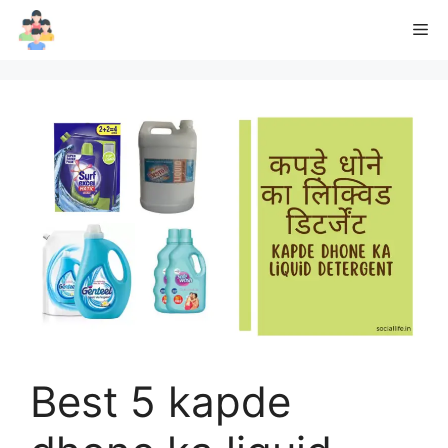
Skip
Me
to
content
Best 5 kapde