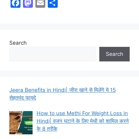
F
M
E
S
a
a
m
h
c
st
ai
ar
e
o
l
e
b
d
Search
o
o
Search
o
n
k
Jeera Benefits in Hindi| जीरा खाने से मिलेंगे ये 15
सेहतमंद फायदे
How to use Methi For Weight Loss in
Hindi| वजन घटाने के लिए मेथी को शामिल करने
के 8 तरीके